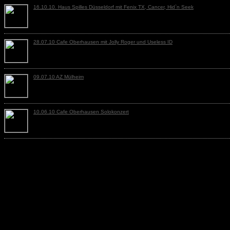
16.10.10. Haus Spilles Düsseldorf mit Fenix TX, Cancer, Hid`n Seek
28.07.10 Cafe Oberhausen mit Jolly Roger und Useless ID
09.07.10 AZ Mülheim
10.06.10 Cafe Oberhausen Solokonzert